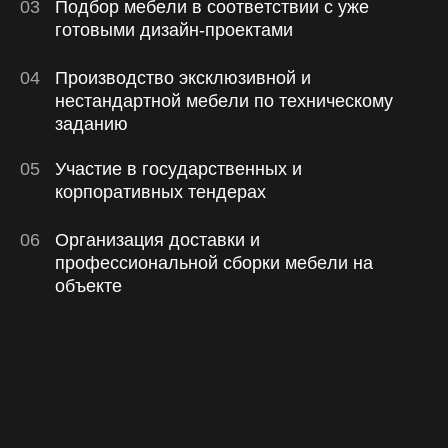
0
3
П
о
д
б
о
р
м
е
б
е
л
и
в
с
о
о
т
в
е
т
с
т
в
и
и
с
у
ж
е
г
о
т
о
в
ы
м
и
д
и
з
а
й
н
-
п
р
о
е
к
т
а
м
и
0
4
П
р
о
и
з
в
о
д
с
т
в
о
э
к
с
к
л
ю
з
и
в
н
о
й
и
н
е
с
т
а
н
д
а
р
т
н
о
й
м
е
б
е
л
и
п
о
т
е
х
н
и
ч
е
с
к
о
м
у
з
а
д
а
н
и
ю
0
5
У
ч
а
с
т
и
е
в
г
о
с
у
д
а
р
с
т
в
е
н
н
ы
х
и
к
о
р
п
о
р
а
т
и
в
н
ы
х
т
е
н
д
е
р
а
х
0
6
О
р
г
а
н
и
з
а
ц
и
я
д
о
с
т
а
в
к
и
и
п
р
о
ф
е
с
с
и
о
н
а
л
ь
н
о
й
с
б
о
р
к
и
м
е
б
е
л
и
н
а
о
б
ъ
е
к
т
е