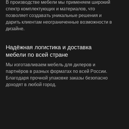
В
п
р
о
и
з
в
о
д
с
т
в
е
м
е
б
е
л
и
м
ы
п
р
и
м
е
н
я
е
м
ш
и
р
о
к
и
й
с
п
е
к
т
р
к
о
м
п
л
е
к
т
у
ю
щ
и
х
и
м
а
т
е
р
и
а
л
о
в
,
ч
т
о
п
о
з
в
о
л
я
е
т
с
о
з
д
а
в
а
т
ь
у
н
и
к
а
л
ь
н
ы
е
р
е
ш
е
н
и
я
и
д
а
р
и
т
ь
к
л
и
е
н
т
а
м
н
е
о
г
р
а
н
и
ч
е
н
н
ы
е
в
о
з
м
о
ж
н
о
с
т
и
в
д
и
з
а
й
н
е
.
Н
а
д
ё
ж
н
а
я
л
о
г
и
с
т
и
к
а
и
д
о
с
т
а
в
к
а
м
е
б
е
л
и
п
о
в
с
е
й
с
т
р
а
н
е
М
ы
и
з
г
о
т
а
в
л
и
в
а
е
м
м
е
б
е
л
ь
д
л
я
д
и
л
е
р
о
в
и
п
а
р
т
н
ё
р
о
в
в
р
а
з
н
ы
х
ф
о
р
м
а
т
а
х
п
о
в
с
е
й
Р
о
с
с
и
и
.
Б
л
а
г
о
д
а
р
я
п
р
о
ч
н
о
й
у
п
а
к
о
в
к
е
з
а
к
а
з
ы
б
е
з
о
п
а
с
н
о
д
о
х
о
д
я
т
в
л
ю
б
о
й
г
о
р
о
д
.