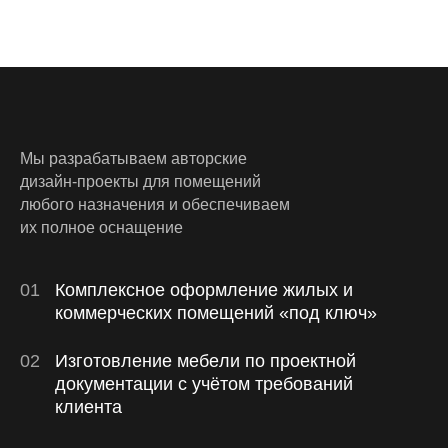
М
ы
р
а
з
р
а
б
а
т
ы
в
а
е
м
а
в
т
о
р
с
к
и
е
д
и
з
а
й
н
-
п
р
о
е
к
т
ы
д
л
я
п
о
м
е
щ
е
н
и
й
л
ю
б
о
г
о
н
а
з
н
а
ч
е
н
и
я
и
о
б
е
с
п
е
ч
и
в
а
е
м
и
х
п
о
л
н
о
е
о
с
н
а
щ
е
н
и
е
0
1
К
о
м
п
л
е
к
с
н
о
е
о
ф
о
р
м
л
е
н
и
е
ж
и
л
ы
х
и
к
о
м
м
е
р
ч
е
с
к
и
х
п
о
м
е
щ
е
н
и
й
«
п
о
д
к
л
ю
ч
»
0
2
И
з
г
о
т
о
в
л
е
н
и
е
м
е
б
е
л
и
п
о
п
р
о
е
к
т
н
о
й
д
о
к
у
м
е
н
т
а
ц
и
и
с
у
ч
ё
т
о
м
т
р
е
б
о
в
а
н
и
й
к
л
и
е
н
т
а