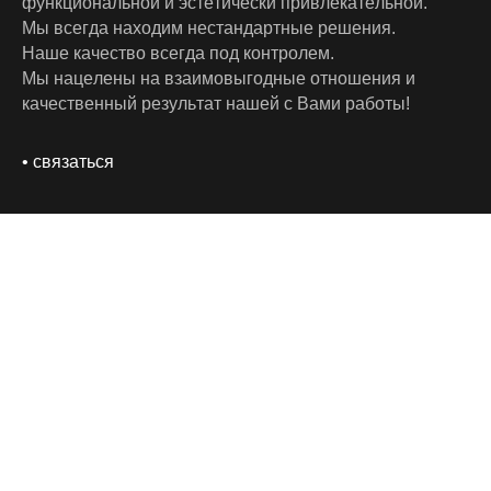
ф
у
н
к
ц
и
о
н
а
л
ь
н
о
й
и
э
с
т
е
т
и
ч
е
с
к
и
п
р
и
в
л
е
к
а
т
е
л
ь
н
о
й
.
М
ы
в
с
е
г
д
а
н
а
х
о
д
и
м
н
е
с
т
а
н
д
а
р
т
н
ы
е
р
е
ш
е
н
и
я
.
Н
а
ш
е
к
а
ч
е
с
т
в
о
в
с
е
г
д
а
п
о
д
к
о
н
т
р
о
л
е
м
.
М
ы
н
а
ц
е
л
е
н
ы
н
а
в
з
а
и
м
о
в
ы
г
о
д
н
ы
е
о
т
н
о
ш
е
н
и
я
и
к
а
ч
е
с
т
в
е
н
н
ы
й
р
е
з
у
л
ь
т
а
т
н
а
ш
е
й
с
В
а
м
и
р
а
б
о
т
ы
!
•
с
в
я
з
а
т
ь
с
я