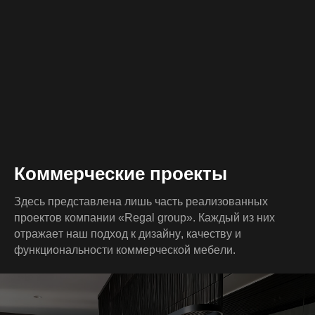
К
о
м
м
е
р
ч
е
с
к
и
е
п
р
о
е
к
т
ы
З
д
е
с
ь
п
р
е
д
с
т
а
в
л
е
н
а
л
и
ш
ь
ч
а
с
т
ь
р
е
а
л
и
з
о
в
а
н
н
ы
х
п
р
о
е
к
т
о
в
к
о
м
п
а
н
и
и
«
R
e
g
a
l
g
r
o
u
p
»
.
К
а
ж
д
ы
й
и
з
н
и
х
о
т
р
а
ж
а
е
т
н
а
ш
п
о
д
х
о
д
к
д
и
з
а
й
н
у
,
к
а
ч
е
с
т
в
у
и
ф
у
н
к
ц
и
о
н
а
л
ь
н
о
с
т
и
к
о
м
м
е
р
ч
е
с
к
о
й
м
е
б
е
л
и
.