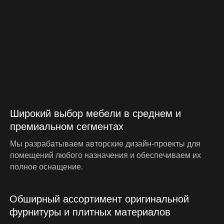
Ш
и
р
о
к
и
й
в
ы
б
о
р
м
е
б
е
л
и
в
с
р
е
д
н
е
м
и
п
р
е
м
и
а
л
ь
н
о
м
с
е
г
м
е
н
т
а
х
М
ы
р
а
з
р
а
б
а
т
ы
в
а
е
м
а
в
т
о
р
с
к
и
е
д
и
з
а
й
н
-
п
р
о
е
к
т
ы
д
л
я
п
о
м
е
щ
е
н
и
й
л
ю
б
о
г
о
н
а
з
н
а
ч
е
н
и
я
и
о
б
е
с
п
е
ч
и
в
а
е
м
и
х
п
о
л
н
о
е
о
с
н
а
щ
е
н
и
е
.
О
б
ш
и
р
н
ы
й
а
с
с
о
р
т
и
м
е
н
т
о
р
и
г
и
н
а
л
ь
н
о
й
ф
у
р
н
и
т
у
р
ы
и
п
л
и
т
н
ы
х
м
а
т
е
р
и
а
л
о
в