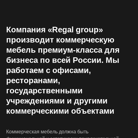
К
о
м
п
а
н
и
я
«
R
e
g
a
l
g
r
o
u
p
»
п
р
о
и
з
в
о
д
и
т
к
о
м
м
е
р
ч
е
с
к
у
ю
м
е
б
е
л
ь
п
р
е
м
и
у
м
-
к
л
а
с
с
а
д
л
я
б
и
з
н
е
с
а
п
о
в
с
е
й
Р
о
с
с
и
и
.
М
ы
р
а
б
о
т
а
е
м
с
о
ф
и
с
а
м
и
,
р
е
с
т
о
р
а
н
а
м
и
,
г
о
с
у
д
а
р
с
т
в
е
н
н
ы
м
и
у
ч
р
е
ж
д
е
н
и
я
м
и
и
д
р
у
г
и
м
и
к
о
м
м
е
р
ч
е
с
к
и
м
и
о
б
ъ
е
к
т
а
м
и
К
о
м
м
е
р
ч
е
с
к
а
я
м
е
б
е
л
ь
д
о
л
ж
н
а
б
ы
т
ь